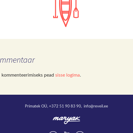
ommentaar
, kommenteerimiseks pead
sisse logima
.
Primatek OÜ, +372 51 90 83 90, info@reveil.ee